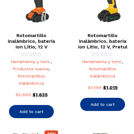
Rotomartillo
Rotomartillo
inalámbrico, batería
inalámbrico, batería
ion Litio, 12 V
ion Litio, 12 V, Pretul
Rated
Rated
Herramienta y torni.
,
Herramienta y torni.
,
0
0
out
out
Productos nuevos
,
Rotomartillos
of
of
5
5
Rotomartillos
inalámbricos
inalámbricos
$
1,189
$
1,015
$
1,885
$
1,635
Add to cart
Add to cart
Sale!