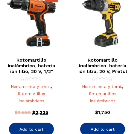
Rotomartillo
Rotomartillo
inalámbrico, batería
inalámbrico, batería
ion litio, 20 V, 1/2″
ion litio, 20 V, Pretul
Rated
Rated
Herramienta y torni.
,
Herramienta y torni.
,
0
0
out
out
Rotomartillos
Rotomartillos
of
of
5
5
inalámbricos
inalámbricos
$
2,550
$
2,235
$
1,750
Add to cart
Add to cart