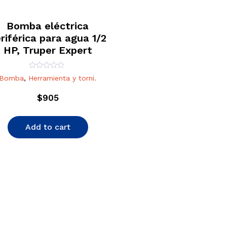
Bomba eléctrica
riférica para agua 1/2
HP, Truper Expert
Rated
Bomba
,
Herramienta y torni.
0
out
of
$
905
5
Add to cart