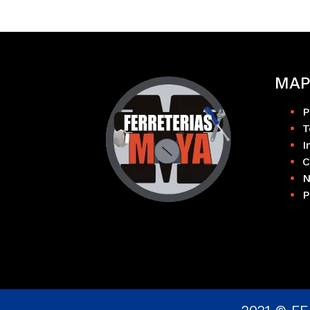
MAP
P
T
I
C
N
P