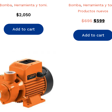
Rated
Rated
Bomba
,
Herramienta y torni.
Bomba
,
Herramienta y tor
0
0
out
out
Productos nuevos
of
of
$
2,050
5
5
$
695
$
599
Add to cart
Add to cart