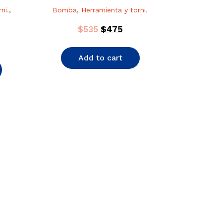
Rated
ni.
,
Bomba
,
Herramienta y torni.
0
out
of
$
535
$
475
5
Add to cart