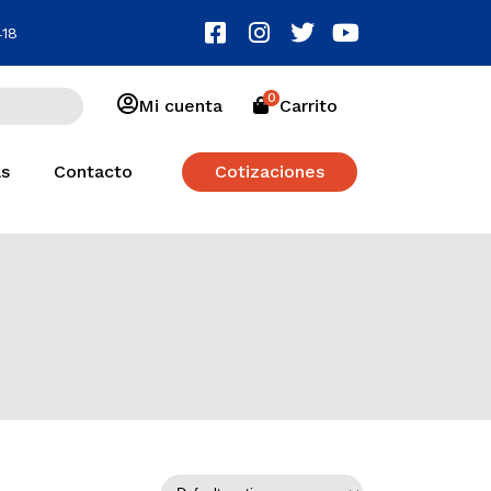
418
0
Mi cuenta
Carrito
as
Contacto
Cotizaciones