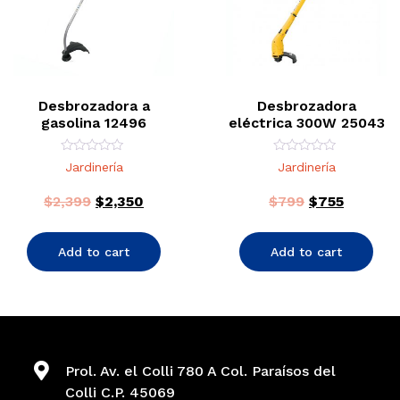
Desbrozadora a
Desbrozadora
gasolina 12496
eléctrica 300W 25043
Rated
Rated
Jardinería
Jardinería
0
0
out
out
of
of
$
2,399
$
2,350
$
799
$
755
5
5
Add to cart
Add to cart
Prol. Av. el Colli 780 A Col. Paraísos del
Colli C.P. 45069