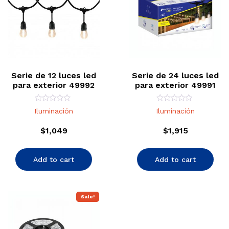
Serie de 12 luces led
Serie de 24 luces led
para exterior 49992
para exterior 49991
Rated
Rated
Iluminación
Iluminación
0
0
out
out
of
of
$
1,049
$
1,915
5
5
Add to cart
Add to cart
Sale!