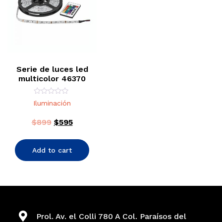
Serie de luces led
multicolor 46370
Rated
Iluminación
0
out
of
$
899
$
595
5
Add to cart
Prol. Av. el Colli 780 A Col. Paraísos del