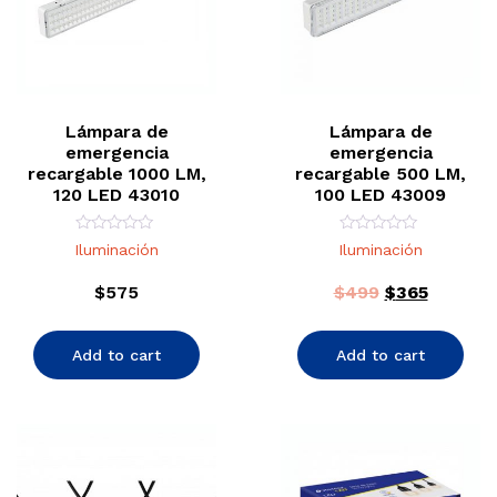
Lámpara de
Lámpara de
emergencia
emergencia
recargable 1000 LM,
recargable 500 LM,
120 LED 43010
100 LED 43009
Rated
Rated
Iluminación
Iluminación
0
0
out
out
of
of
$
575
$
499
$
365
5
5
Add to cart
Add to cart