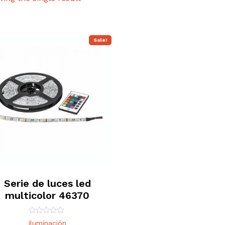
Sale!
Serie de luces led
multicolor 46370
Rated
Iluminación