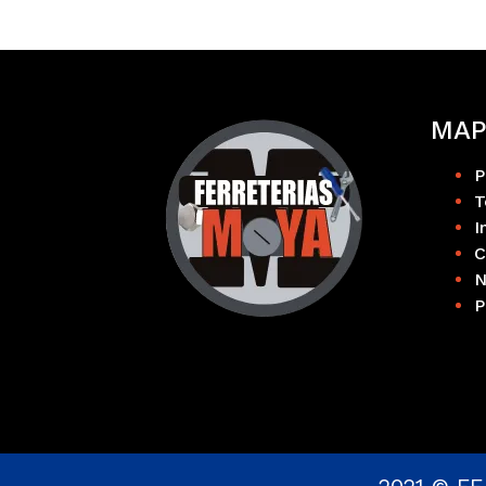
MAP
P
T
I
C
N
P