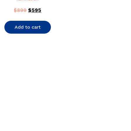
0
out
of
$
899
$
595
5
Add to cart