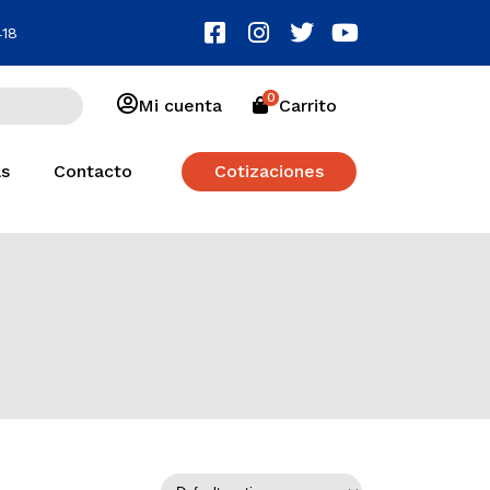
418
0
Mi cuenta
Carrito
as
Contacto
Cotizaciones