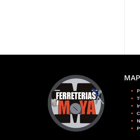
MAP
P
T
I
C
N
P