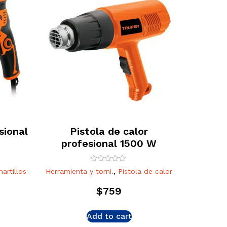
sional
Pistola de calor
profesional 1500 W
Rated
artillos
Herramienta y torni.
,
Pistola de calor
0
out
of
$
759
5
Add to cart