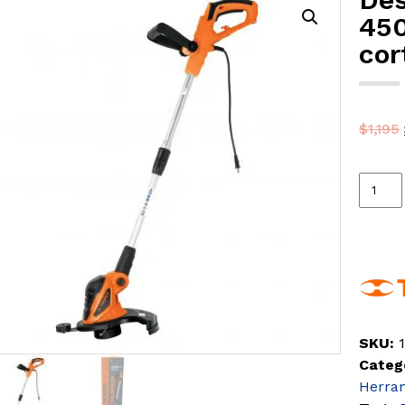
450
cor
$
1,195
SKU:
Categ
Herram