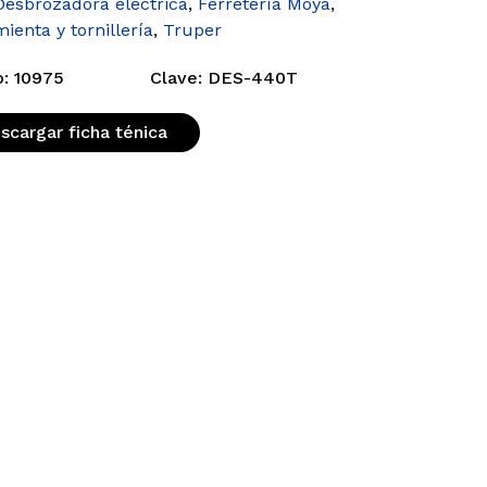
Desbrozadora eléctrica
,
Ferretería Moya
,
ienta y tornillería
,
Truper
: 10975
Clave: DES-440T
scargar ficha ténica