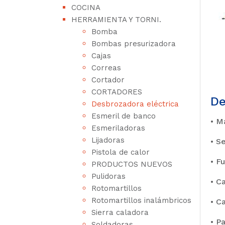
COCINA
HERRAMIENTA Y TORNI.
Bomba
Bombas presurizadora
Cajas
Correas
Cortador
CORTADORES
De
Desbrozadora eléctrica
Esmeril de banco
• M
Esmeriladoras
Lijadoras
• S
Pistola de calor
• F
PRODUCTOS NUEVOS
Pulidoras
• C
Rotomartillos
Rotomartillos inalámbricos
• C
Sierra caladora
• P
Soldadoras