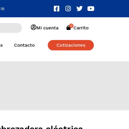
418
0
Mi cuenta
Carrito
as
Contacto
Cotizaciones
brozadora eléctrica