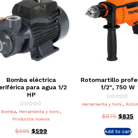
Bomba eléctrica
Rotomartillo profe
eriférica para agua 1/2
1/2″, 750 W
HP
Rated
Herramienta y torni.
,
Rotom
0
Rated
out
Bomba
,
Herramienta y torni.
,
0
of
$
975
$
835
out
5
Productos nuevos
of
5
$
695
$
599
Add to cart