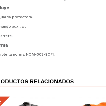
luye
 guarda protectora.
mango auxiliar.
carrete.
rma
ple la norma NOM-003-SCFI.
RODUCTOS RELACIONADOS