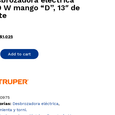
 W mango “D”, 13″ de
te
$
1,025
Add to cart
10975
orías:
Desbrozadora eléctrica
,
ienta y torni.