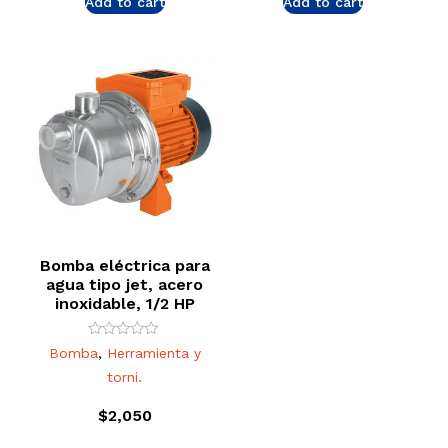
Add to cart
Add to cart
Bomba eléctrica para
agua tipo jet, acero
inoxidable, 1/2 HP
Rated
Bomba
,
Herramienta y
0
out
torni.
of
5
$
2,050