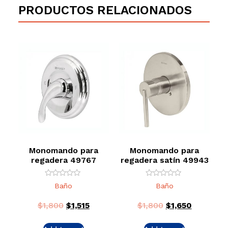
PRODUCTOS RELACIONADOS
Monomando para
Monomando para
regadera 49767
regadera satín 49943
Rated
Rated
Baño
Baño
0
0
out
out
of
of
$
1,800
$
1,515
$
1,800
$
1,650
5
5