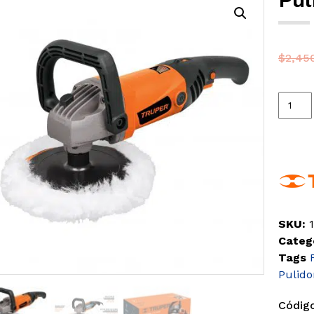
$
2,45
SKU:
Categ
Tags
Pulido
Código