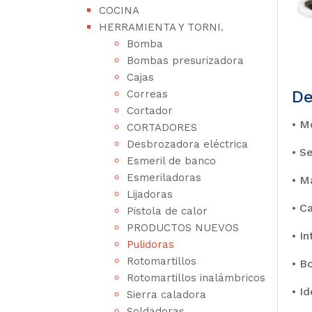
COCINA
HERRAMIENTA Y TORNI.
Bomba
Bombas presurizadora
Cajas
De
Correas
Cortador
• M
CORTADORES
Desbrozadora eléctrica
• S
Esmeril de banco
Esmeriladoras
• M
Lijadoras
• C
Pistola de calor
PRODUCTOS NUEVOS
• I
Pulidoras
Rotomartillos
• B
Rotomartillos inalámbricos
• I
Sierra caladora
Soldadoras