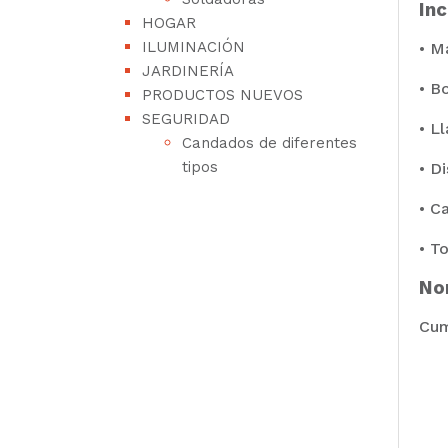
Inc
HOGAR
ILUMINACIÓN
• M
JARDINERÍA
• Bo
PRODUCTOS NUEVOS
SEGURIDAD
• Ll
Candados de diferentes
tipos
• D
• C
• To
No
Cum