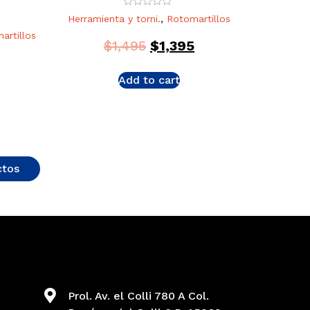
Rated
Herramienta y torni.
,
Rotomartillos
0
out
artillos
of
$
1,495
$
1,395
5
Add to cart
ctos
Prol. Av. el Colli 780 A Col.