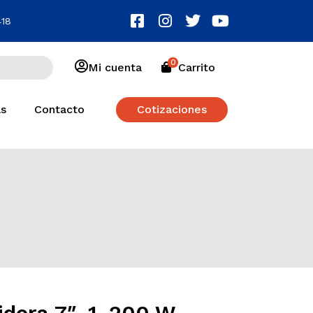
418
0
Mi cuenta
Carrito
as
Contacto
Cotizaciones
idora 7″, 1, 200 W