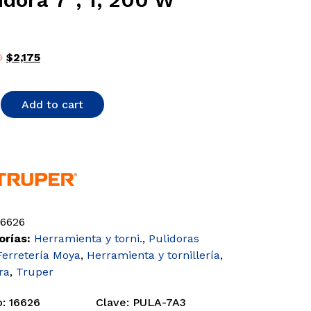
0
$
2,175
Add to cart
16626
orías:
Herramienta y torni.
,
Pulidoras
Ferretería Moya
,
Herramienta y tornillería
,
ra
,
Truper
: 16626
Clave: PULA-7A3