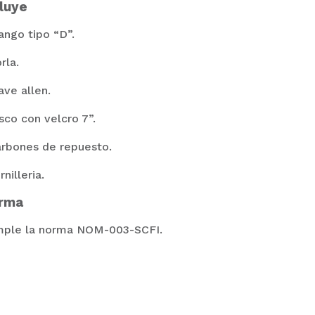
luye
ango tipo “D”.
rla.
ave allen.
isco con velcro 7”.
arbones de repuesto.
rnilleria.
rma
ple la norma NOM-003-SCFI.