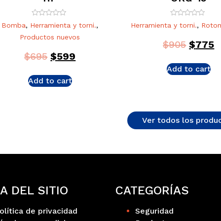
Rated
Rated
Bomba
,
Herramienta y torni.
,
Herramienta y torni.
,
Rotom
0
0
out
out
Productos nuevos
of
of
$
905
$
775
5
5
$
695
$
599
Add to cart
Add to cart
Ver todos los produ
A DEL SITIO
CATEGORÍAS
olítica de privacidad
Seguridad