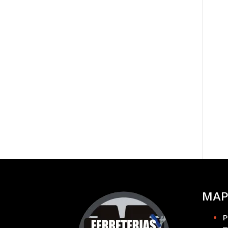
MAP
P