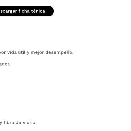
scargar ficha ténica
or vida útil y mejor desempeño.
ador.
 fibra de vidrio.