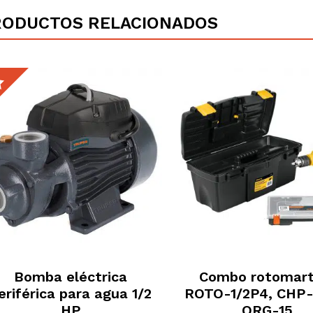
RODUCTOS RELACIONADOS
Bomba eléctrica
Combo rotomarti
eriférica para agua 1/2
ROTO-1/2P4, CHP-
HP
ORG-15