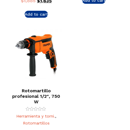
$
1,885
$
1,635
Add to cart
Add to cart
Rotomartillo
profesional 1/2″, 750
W
Rated
Herramienta y torni.
,
0
out
Rotomartillos
of
5