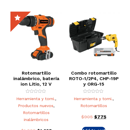
Rotomartillo
Combo rotomartillo
inalámbrico, batería
ROTO-1/2P4, CHP-19P
ion Litio, 12 V
y ORG-15
Rated
Rated
Herramienta y torni.
,
Herramienta y torni.
,
0
0
out
out
Productos nuevos
,
Rotomartillos
of
of
5
5
Rotomartillos
$
905
$
775
inalámbricos